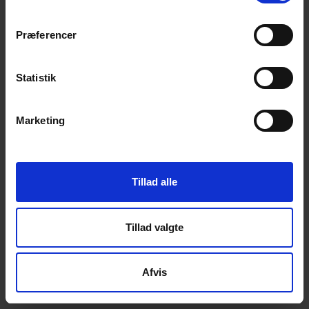
Præferencer
Statistik
Marketing
Tillad alle
Tillad valgte
Afvis
Dette
online booking system
leveres af
Terapeut Booking
•
•