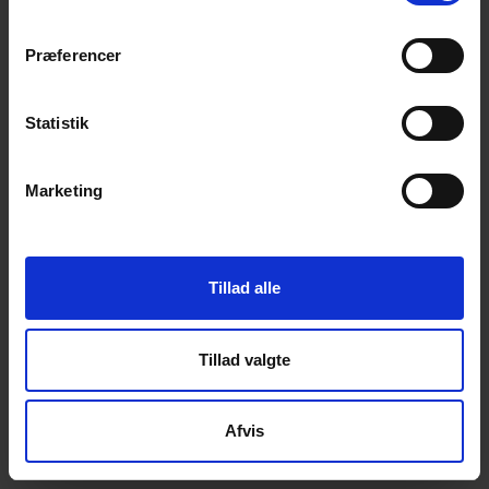
Præferencer
Statistik
Marketing
Tillad alle
Tillad valgte
Afvis
Dette
online booking system
leveres af
Terapeut Booking
•
•