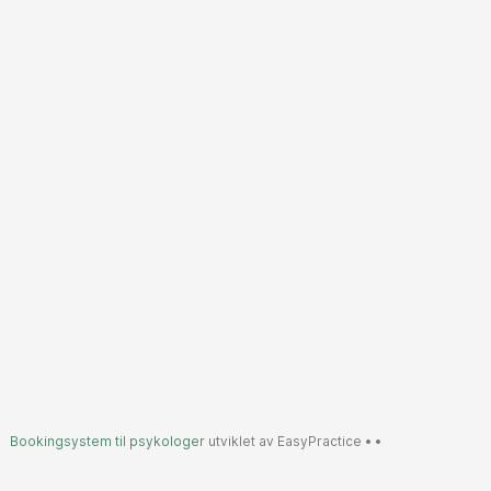
Bookingsystem til psykologer
utviklet av EasyPractice •
•